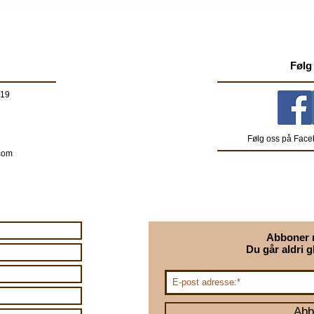
Følg
 19
Følg oss på Face
com
Abboner 
Du går aldri g
Abb