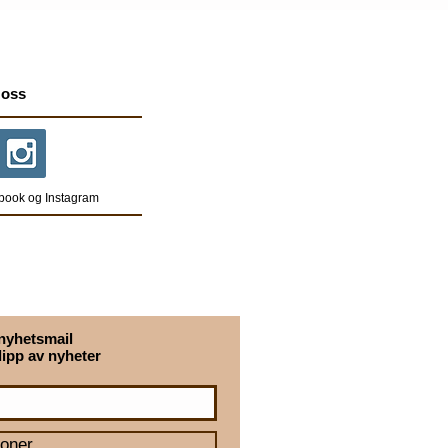
 oss
book og Instagram
nyhetsmail
lipp av nyheter
oner