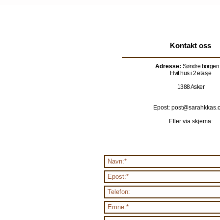
Kontakt oss
Adresse:
Søndre borgen
Hvit hus i 2 etasje
1388 Asker
Epost: post@sarahkkas.
Eller via skjema: