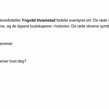
rieforteller 
Yngvild Hvamstad
 fortelle eventyret om ‘De rø
ne, og de dypere budskapene i historien. De røde skoene symboli
 temmet
danser livet deg?