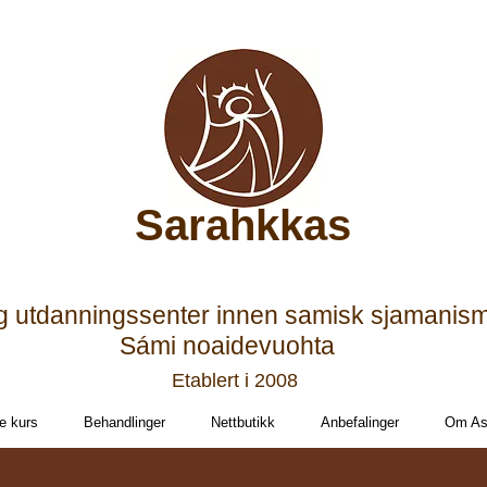
Sarahkkas
g utdanningssenter innen samisk sjamanis
Sámi noaidevuohta
Etablert i 2008
e kurs
Behandlinger
Nettbutikk
Anbefalinger
Om Ast