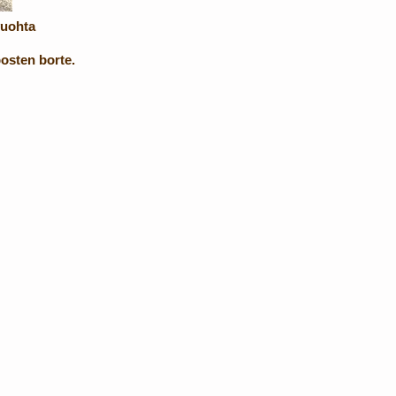
vuohta
osten borte. ​