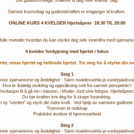
Det guddommelige, snakker til deg hver eneste dag.
Samisk kosmologi og gudinnekraften er innganger til kraften. ​​
ONLINE KURS 4 KVELDER Hjerteåpner 18:30 TIL 20:00
tfulle metoder hvordan du kan styrke deg selv innenifra med sjamanis
4 kvelder fordypning med hjertet i fokus
tet, rense hjertet og helbrede hjertet. Tre steg for å styrke din in
Steg 1
isk sjamanisme og åndelighet - Sámi noaidevuohta ja vuoiŋŋalašvu
Hva er åndelig utvikling og oppvåkning sett fra samisk perspektiv?
Invitasjon til å gå inn i naturen, i Moder Jord sine fotspor. Hjerteåpner.
Du har kraften inni deg for å skape forandring.
en ny “verden” og styrk din indre kraft. Ved hjelp av samiske gudinner 
Trommen et redskap
Praktiske øvelser til hjemmearbeid
Steg 2
isk sjamanisme og åndelighet - Sámi noaidevuohta ja vuoiŋŋalašvu