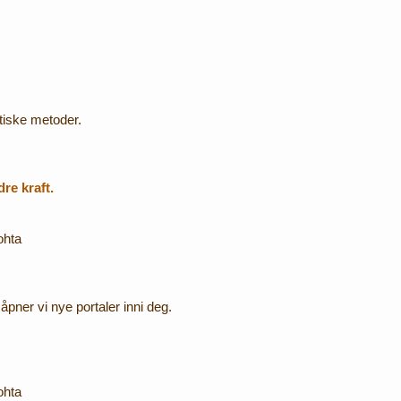
tiske metoder.
dre kraft.
ohta
åpner vi nye portaler inni deg.
ohta