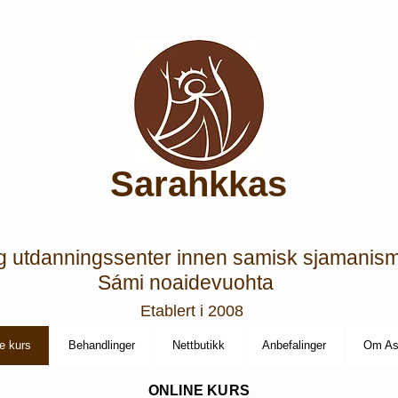
Sarahkkas
g utdanningssenter innen samisk sjamanis
Sámi noaidevuohta
Etablert i 2008
e kurs
Behandlinger
Nettbutikk
Anbefalinger
Om Ast
ONLINE KURS