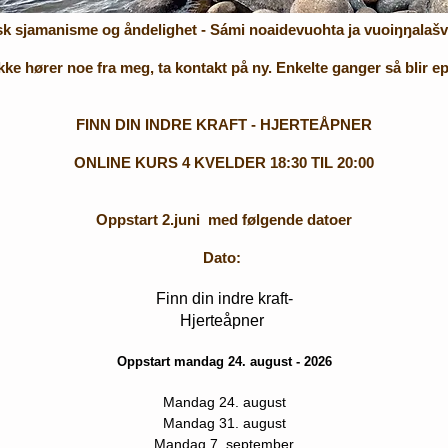
k sjamanisme og åndelighet - Sámi noaidevuohta ja vuoiŋŋalaš
kke hører noe fra meg, ta kontakt på ny. Enkelte ganger så blir ep
FINN DIN INDRE KRAFT - HJERTEÅPNER
ONLINE KURS 4 KVELDER 18:30 TIL 20:00
Oppstart
2.juni med følgende datoer
Dato:
​​Finn din indre kraft-
Hjerteåpner
Oppstart mandag 24. august - 2026
Mandag 24. august
Mandag 31. august
Mandag 7. september