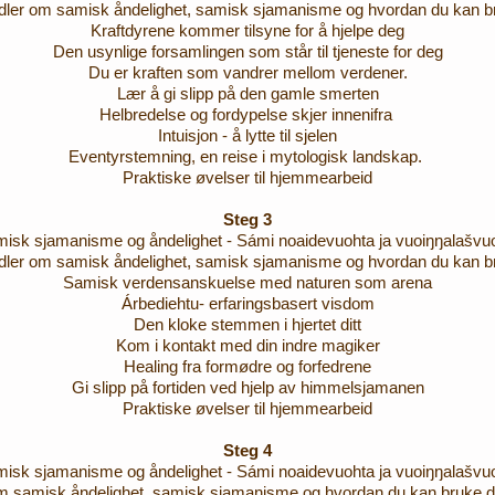
idler om samisk åndelighet, samisk sjamanisme og hvordan du kan br
Kraftdyrene kommer tilsyne for å hjelpe deg
Den usynlige forsamlingen som står til tjeneste for deg
Du er kraften som vandrer mellom verdener.
Lær å gi slipp på den gamle smerten
Helbredelse og fordypelse skjer innenifra
Intuisjon - å lytte til sjelen
Eventyrstemning, en reise i mytologisk landskap.
Praktiske øvelser til hjemmearbeid
Steg 3
isk sjamanisme og åndelighet - Sámi noaidevuohta ja vuoiŋŋalašvu
idler om samisk åndelighet, samisk sjamanisme og hvordan du kan br
Samisk verdensanskuelse med naturen som arena
Árbediehtu- erfaringsbasert visdom
Den kloke stemmen i hjertet ditt
Kom i kontakt med din indre magiker
Healing fra formødre og forfedrene
Gi slipp på fortiden ved hjelp av himmelsjamanen
Praktiske øvelser til hjemmearbeid
Steg 4
isk sjamanisme og åndelighet - Sámi noaidevuohta ja vuoiŋŋalašvu
 om samisk åndelighet, samisk sjamanisme og hvordan du kan bruke d