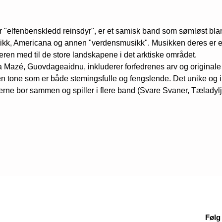
"elfenbenskledd reinsdyr", er et samisk band som sømløst bland
ikk, Americana og annen "verdensmusikk". Musikken deres er en
ytteren med til de store landskapene i det arktiske området.
a Mazé, Guovdageaidnu, inkluderer forfedrenes arv og original
 tone som er både stemingsfulle og fengslende. Det unike og in
ne bor sammen og spiller i flere band (Svare Svaner, Tæladylju
Følg