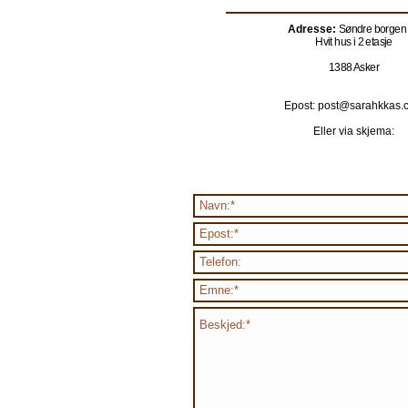
Adresse:
Søndre borgen
Hvit hus i 2 etasje
1388 Asker
Epost: post@sarahkkas.
Eller via skjema: