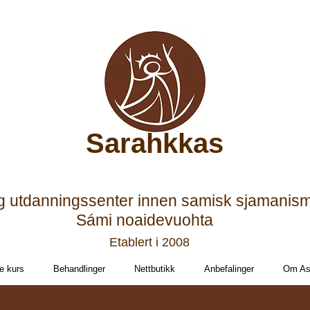
Sarahkkas
g utdanningssenter innen samisk sjamanis
Sámi noaidevuohta
Etablert i 2008
e kurs
Behandlinger
Nettbutikk
Anbefalinger
Om Ast