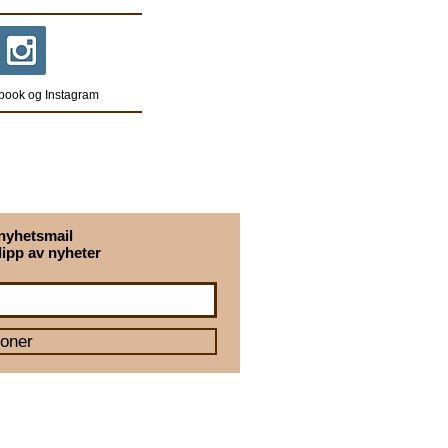
book og Instagram
nyhetsmail
lipp av nyheter
oner