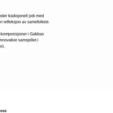
er tradisjonell joik med 
 refleksjon av samefolkets 
e komposisjoner i Gabbas 
novative samspillet i 
). 
 oss