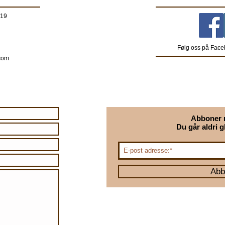
 19
Følg oss på Face
com
Abboner 
Du går aldri g
Abb