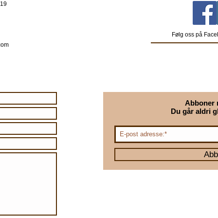
 19
Følg oss på Face
com
Abboner 
Du går aldri g
Abb