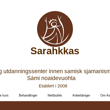
Sarahkkas
g utdanningssenter innen samisk sjamanis
Sámi noaidevuohta
Etablert i 2008
e kurs
Behandlinger
Nettbutikk
Anbefalinger
Om Ast