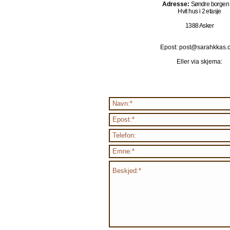
Adresse:
Søndre borgen
Hvit hus i 2 etasje
1388 Asker
Epost: post@sarahkkas.
Eller via skjema: