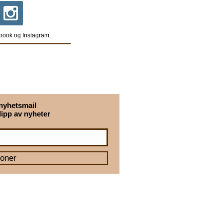
book og Instagram
nyhetsmail
lipp av nyheter
oner