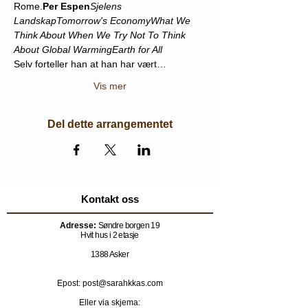
Rome.
Per Espen
Sjelens 
Landskap
Tomorrow's Economy
What We 
Think About When We Try Not To Think 
About Global Warming
Earth for All
Selv forteller han at han har vært…
Vis mer
Del dette arrangementet
Kontakt oss
Adresse:
Søndre borgen 19
Hvit hus i 2 etasje
1388 Asker
Epost: post@sarahkkas.com
Eller via skjema: