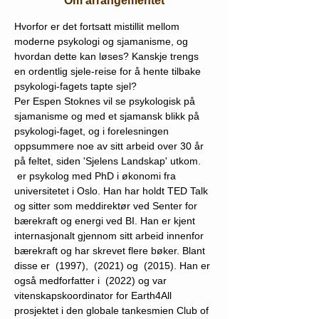
Om arrangementet
Hvorfor er det fortsatt mistillit mellom 
moderne psykologi og sjamanisme, og 
hvordan dette kan løses? Kanskje trengs 
en ordentlig sjele-reise for å hente tilbake 
psykologi-fagets tapte sjel?
Per Espen Stoknes vil se psykologisk på 
sjamanisme og med et sjamansk blikk på 
psykologi-faget, og i forelesningen 
oppsummere noe av sitt arbeid over 30 år 
på feltet, siden 'Sjelens Landskap' utkom.
 er psykolog med PhD i økonomi fra 
universitetet i Oslo. Han har holdt TED Talk 
og sitter som meddirektør ved Senter for 
bærekraft og energi ved BI. Han er kjent 
internasjonalt gjennom sitt arbeid innenfor 
bærekraft og har skrevet flere bøker. Blant 
disse er 
 (1997), 
 (2021) og 
 (2015). Han er 
også medforfatter i 
 (2022) og var 
vitenskapskoordinator for Earth4All 
prosjektet i den globale tankesmien Club of 