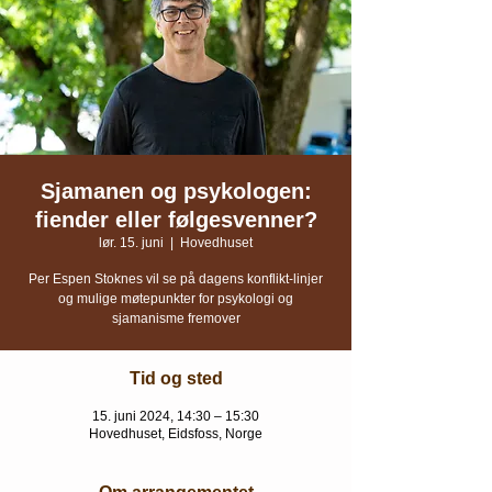
Sjamanen og psykologen:
fiender eller følgesvenner?
lør. 15. juni
  |  
Hovedhuset
Per Espen Stoknes vil se på dagens konflikt-linjer
og mulige møtepunkter for psykologi og
sjamanisme fremover
Tid og sted
15. juni 2024, 14:30 – 15:30
Hovedhuset, Eidsfoss, Norge