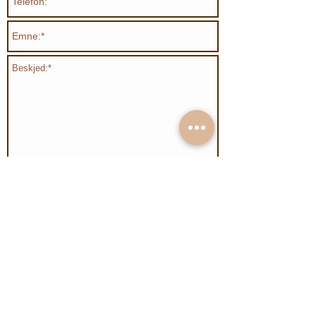
Send
Organisasjonsnummer:
991894632