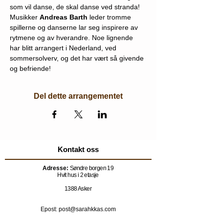
som vil danse, de skal danse ved stranda!
Musikker 
Andreas Barth
 leder tromme 
spillerne og danserne lar seg inspirere av 
rytmene og av hverandre. Noe lignende 
har blitt arrangert i Nederland, ved 
sommersolverv, og det har vært så givende 
og befriende!
Del dette arrangementet
Kontakt oss
Adresse:
Søndre borgen 19
Hvit hus i 2 etasje
1388 Asker
Epost: post@sarahkkas.com