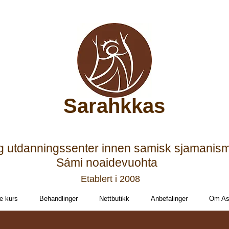
Sarahkkas
g utdanningssenter innen samisk sjamanis
Sámi noaidevuohta
Etablert i 2008
e kurs
Behandlinger
Nettbutikk
Anbefalinger
Om Ast