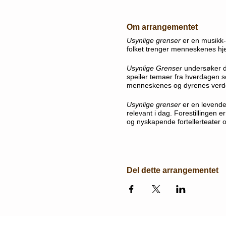
Om arrangementet
Usynlige grenser
er en musikk-
folket trenger menneskenes hjel
Usynlige Grenser
undersøker d
speiler temaer fra hverdagen 
menneskenes og dyrenes verd
Usynlige grenser
er en levende 
relevant i dag. Forestillingen 
og nyskapende fortellerteater 
ANMELDELSER
“
Den setter virkelig i gang fan
Eline Otterstad, Teaterungdom
Del dette arrangementet
“
Spesielt to ting sitter igjen 
fortellerkunstens styrke i møt
Usynlige grenser
tar hensyn bå
og omsorg. Det samiske er ikke o
“
Dette er fortellerkunst, dette 