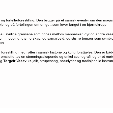
 og fortellerforestilling. Den bygger på et samisk eventyr om den magi
p, og på fortellingen om en gutt som lever fanget i en bjørnekropp.
e usynlige grensene som finnes mellom mennesker, dyr og andre vese
som mobbing, utenforskap, og samarbeid, og større temaer som symbi
en.
forestilling med røtter i samisk historie og kulturforståelse. Den er båd
er omsluttet av en stemningsskapende og enkel scenografi, og er et møte
og
Torgeir Vassviks
joik, strupesang, naturlyder og tradisjonelle instru
tasien og for mange barn blir det sikkert et møte med eventyr og musik
hos meg: den tunge trommingen og setningen 'spydet gikk rett gjennom hj
e med barn. Den kan strekke seg lenger, være grusom, være mektig uten
de til målgruppen og materialet sitt. Både barna og virkemidlene so
verdrevet eller tilgjort presset på, her har man først og fremst laget en s
er Øyteateret og dette er en opplevelse det er verdt å få med seg.
” —
He