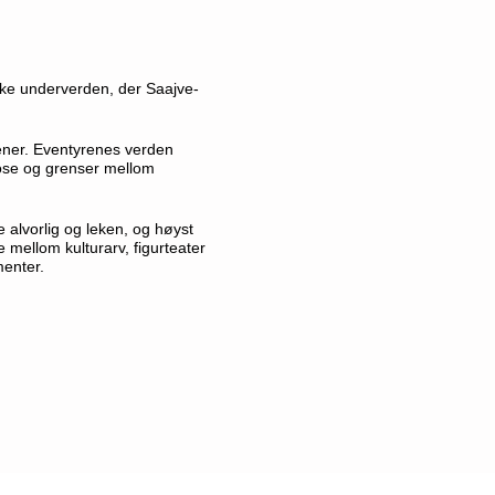
ske underverden, der Saajve-
ner. Eventyrenes verden
ose og grenser mellom
e alvorlig og leken, og høyst
 mellom kulturarv, figurteater
menter.
k som de ikke er vant med.
” —
ertet hans'. Her ligger mye av
 at det blir for skremmende.
m benyttes behandles med omhu
olid fortellerforestilling. Bra.
”
lge Langerud Heikkilä,