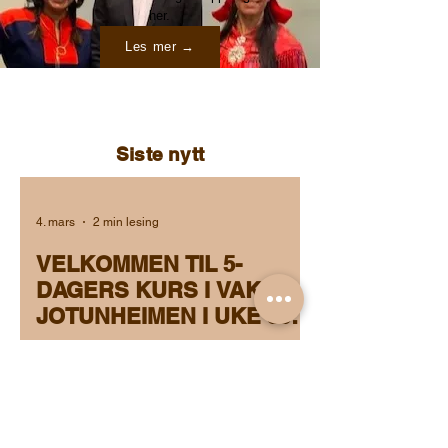
her.
Les mer →
Siste nytt
4. mars
2 min lesing
VELKOMMEN TIL 5-
DAGERS KURS I VAKRE
JOTUNHEIMEN I UKE 39
2026
VELKOMMEN TIL 5-DAGERS KURS I
JOTUNHEIMEN Et kurs i healing,
seremonier og levende tradisjoner
mellom andisk og samisk visdom Vi
samles i det storslåtte fjellområdet