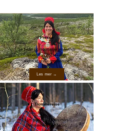
Knapp
Presse
Se bilder og reportasjer av Astrids
arbeid fra 2007 til i dag.
siden er under oppdatering
Les mer →
Trommereise
Lytt gratis til 20 minutters
trommereise med Astrid.