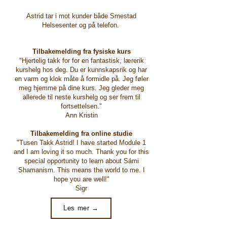
Astrid tar i mot kunder både Smestad
Helsesenter og på telefon.
Tilbakemelding fra fysiske kurs
"Hjertelig takk for for en fantastisk, lærerik
kurshelg hos deg. Du er kunnskapsrik og har
en varm og klok måte å formidle på. Jeg føler
meg hjemme på dine kurs. Jeg gleder meg
allerede til neste kurshelg og ser frem til
fortsettelsen."
Ann Kristin
Tilbakemelding fra online studie
"Tusen Takk Astrid! I have started Module 1
and I am loving it so much. Thank you for this
special opportunity to learn about Sámi
Shamanism. This means the world to me. I
hope you are well!"
Sigr
Les mer →