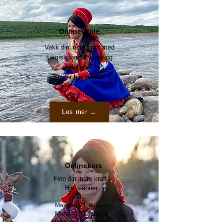
Onlineskole
Vekk din indre kraft med
samisk
sjamanisme og
åndelighet.
Studer hjemmefra.
Les mer →
Onlinekurs
​​Finn din indre kraft-
Hjerteåpner
Mandag 24. august
Mandag 31. august
Mandag 7. september