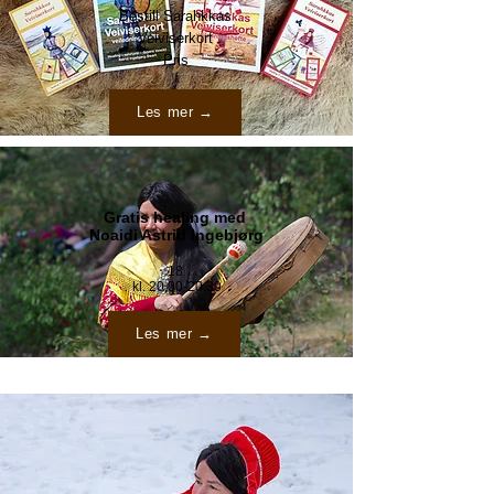
Bestill Sarahkkas
Veiviserkort
Pris
Les mer →
Gratis healing med
Noaidi Astrid Ingebjørg
18.​
kl.
20.00-20.30
Les mer →