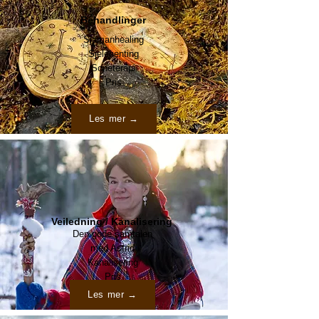
Behandlinger
Sjamanhealing
Sjelehenting
Soneterapi
Pris
Les mer →
Veiledning / Kanalisering
Den gode samtalen
med Astrid
Kanalisering
Pris
Les mer →