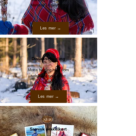
Mandag 14. september
Les mer →
Distansehealing
Motta healing hvor som
helst, når som helst
Pris
Les mer →
Samisk orakelkort