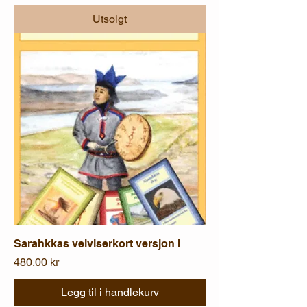
Utsolgt
Sarahkkas veiviserkort versjon I
Pris
480,00 kr
Legg til i handlekurv