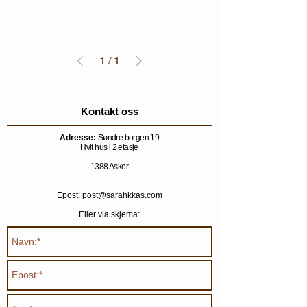
1
/
1
Kontakt oss
Adresse:
Søndre borgen 19
Hvit hus i 2 etasje
1388 Asker
Epost: post@sarahkkas.com
Eller via skjema: