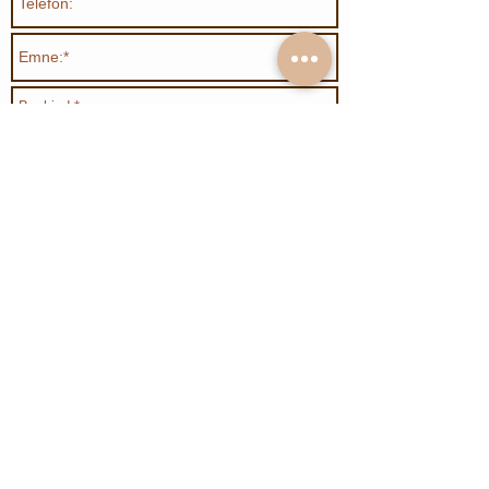
Send
Organisasjonsnummer:
991894632