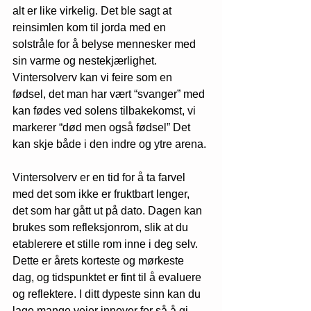
alt er like virkelig. Det ble sagt at 
reinsimlen kom til jorda med en 
solstråle for å belyse mennesker med 
sin varme og nestekjærlighet. 
Vintersolverv kan vi feire som en 
fødsel, det man har vært “svanger” med 
kan fødes ved solens tilbakekomst, vi 
markerer “død men også fødsel” Det 
kan skje både i den indre og ytre arena.
Vintersolverv er en tid for å ta farvel 
med det som ikke er fruktbart lenger, 
det som har gått ut på dato. Dagen kan 
brukes som refleksjonrom, slik at du 
etablerere et stille rom inne i deg selv. 
Dette er årets korteste og mørkeste 
dag, og tidspunktet er fint til å evaluere 
og reflektere. I ditt dypeste sinn kan du 
lage mange veier innover for så å gi 