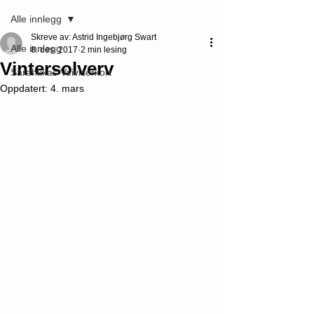
Alle innlegg
Skreve av: Astrid Ingebjørg Swart
Alle innlegg
8. des. 2017
2 min lesing
Vintersolverv
Sarahkkas Veiviserkort
Oppdatert:
4. mars