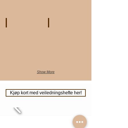
dagens
dagens
kort.
kort.
Veiviserkort
Veiviserkort
Velg
Velg
tilfeldig
tilfeldig
bilde
bilde
for
for
dagens
dagens
kort.
kort.
Show More
Kjøp kort med veiledningshefte her!